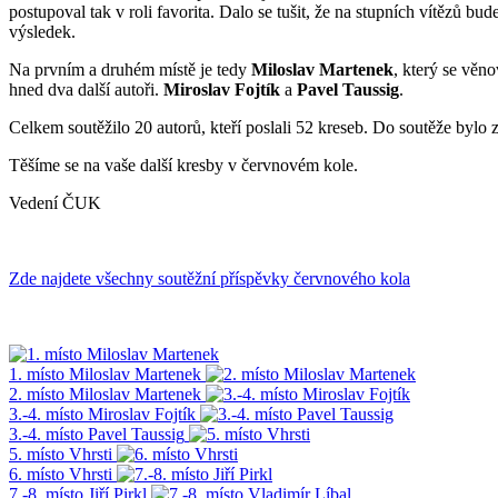
postupoval tak v roli favorita. Dalo se tušit, že na stupních vítězů 
výsledek.
Na prvním a druhém místě je tedy
Miloslav Martenek
, který se věno
hned dva další autoři.
Miroslav Fojtík
a
Pavel Taussig
.
Celkem soutěžilo 20 autorů, kteří poslali 52 kreseb. Do soutěže bylo z
Těšíme se na vaše další kresby v červnovém kole.
Vedení ČUK
Zde najdete všechny soutěžní příspěvky červnového kola
1. místo Miloslav Martenek
2. místo Miloslav Martenek
3.-4. místo Miroslav Fojtík
3.-4. místo Pavel Taussig
5. místo Vhrsti
6. místo Vhrsti
7.-8. místo Jiří Pirkl