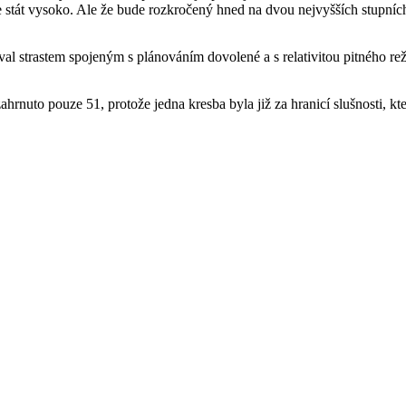
bude stát vysoko. Ale že bude rozkročený hned na dvou nejvyšších stupn
val strastem spojeným s plánováním dovolené a s relativitou pitného rež
ahrnuto pouze 51, protože jedna kresba byla již za hranicí slušnosti, kt