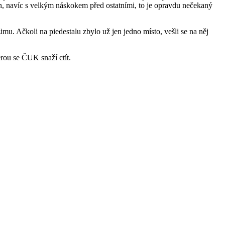
ích, navíc s velkým náskokem před ostatními, to je opravdu nečekaný
imu. Ačkoli na piedestalu zbylo už jen jedno místo, vešli se na něj
erou se ČUK snaží ctít.