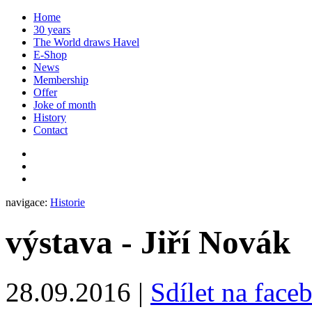
Home
30 years
The World draws Havel
E-Shop
News
Membership
Offer
Joke of month
History
Contact
navigace:
Historie
výstava - Jiří Novák
28.09.2016
|
Sdílet na face