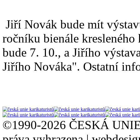
Jiří Novák bude mít výstav
ročníku bienále kresleného 
bude 7. 10., a Jiřího výsta
Jiřího Nováka". Ostatní inf
©1990-2026 ČESKÁ UNI
práva vyhrazena | webdesi