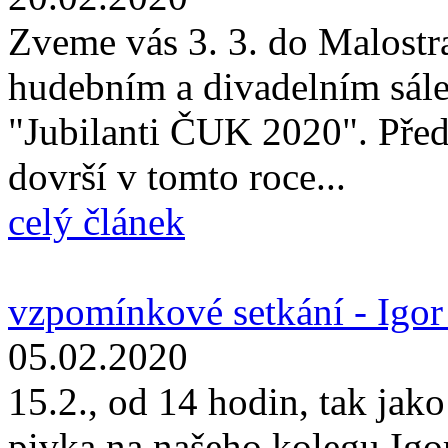
Zveme vás 3. 3. do Malostr
hudebním a divadelním sále
"Jubilanti ČUK 2020". Před
dovrší v tomto roce...
celý článek
vzpomínkové setkání - Igor
05.02.2020
15.2., od 14 hodin, tak ja
pivka na našeho kolegu Igor