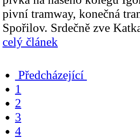
pivní tramway, konečná tram
Spořilov. Srdečně zve Katka
celý článek
Předcházející
1
2
3
4