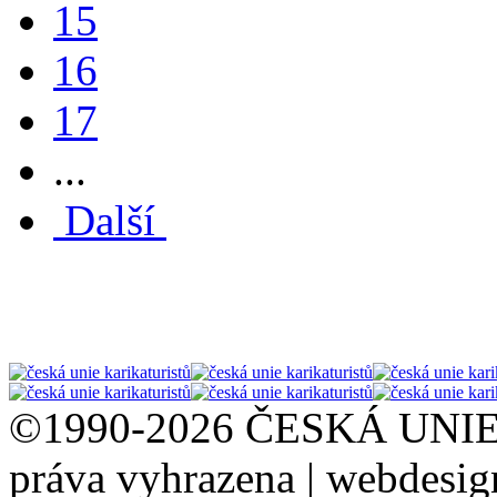
15
16
17
...
Další
©1990-2026 ČESKÁ UNI
práva vyhrazena | webdesi